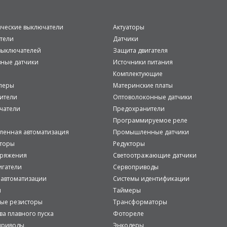
ические выключатели
Актуаторы
тели
Датчики
ыключателей
Защита двигателя
вные датчики
Источники питания
Комплектующие
леры
Материнские платы
ители
Оптоволоконные датчики
чатели
Предохранители
Программируемое реле
енная автоматизация
Промышленные датчики
аторы
Редукторы
пряжения
Светоотражающие датчики
игатели
Сервоприводы
 автоматизации
Системы идентификации
и
Таймеры
ые резисторы
Трансформаторы
ва плавного пуска
Фотореле
приводы
Энкодеры