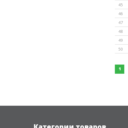
45
46
47
48
49
50
1
Категории товаров