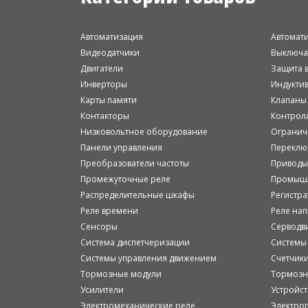
Автоматизация
Автомат
Видеодатчики
Выключа
Двигатели
Защита в
Инверторы
Индукти
Карты памяти
Клапаны
Контакторы
Контрол
Низковольтное оборудование
Огранич
Панели управления
Переклю
Преобразователи частоты
Приводы
Промежуточные реле
Промышл
Распределительные шкафы
Регистр
Реле времени
Реле на
Сенсоры
Серводв
Система диспетчеризации
Системы
Системы управления движением
Счетчик
Тормозные модули
Тормозн
Усилители
Устройст
Электромеханические реле
Электро