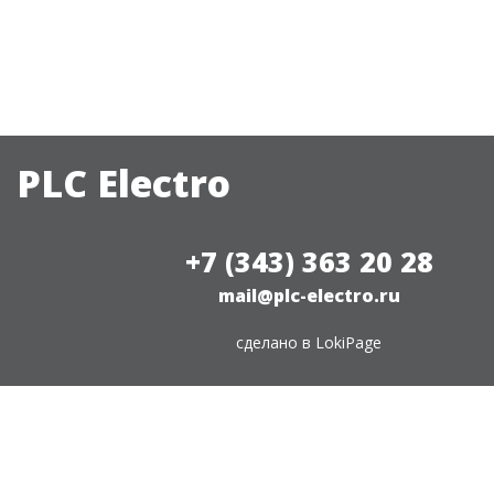
PLC Electro
+7 (343) 363 20 28
mail@plc-electro.ru
сделано в
LokiPage