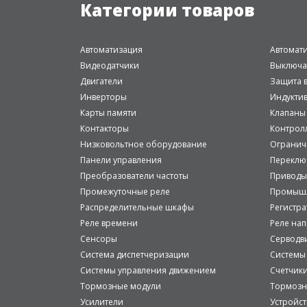
Категории товаров
Автоматизация
Автомат
Видеодатчики
Выключа
Двигатели
Защита в
Инверторы
Индукти
Карты памяти
Клапаны
Контакторы
Контрол
Низковольтное оборудование
Огранич
Панели управления
Переклю
Преобразователи частоты
Приводы
Промежуточные реле
Промышл
Распределительные шкафы
Регистр
Реле времени
Реле на
Сенсоры
Серводв
Система диспетчеризации
Системы
Системы управления движением
Счетчик
Тормозные модули
Тормозн
Усилители
Устройст