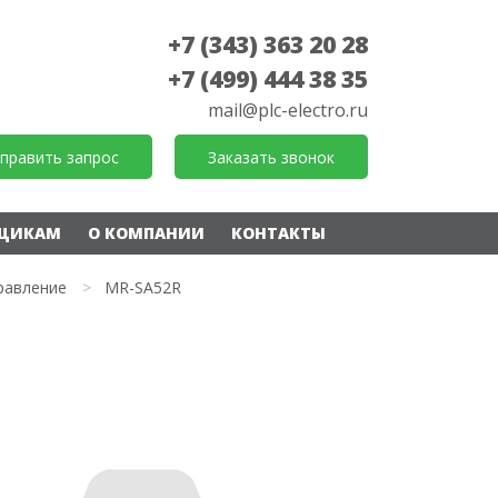
+7 (343) 363 20 28
+7 (499) 444 38 35
mail@plc-electro.ru
править запрос
Заказать звонок
ЩИКАМ
О КОМПАНИИ
КОНТАКТЫ
равление
>
MR-SA52R