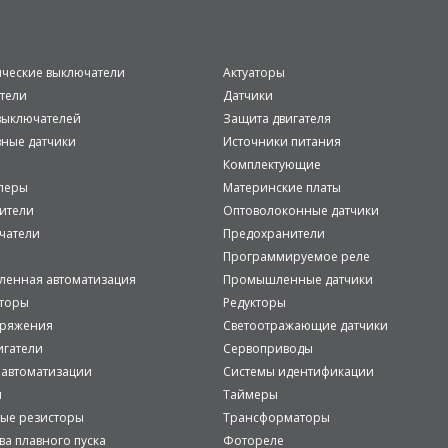
ические выключатели
Актуаторы
тели
Датчики
ыключателей
Защита двигателя
вные датчики
Источники питания
Комплектующие
леры
Материнские платы
ители
Оптоволоконные датчики
чатели
Предохранители
Программируемое реле
енная автоматизация
Промышленные датчики
аторы
Редукторы
пряжения
Светоотражающие датчики
игатели
Сервоприводы
 автоматизации
Системы идентификации
и
Таймеры
ые резисторы
Трансформаторы
ва плавного пуска
Фотореле