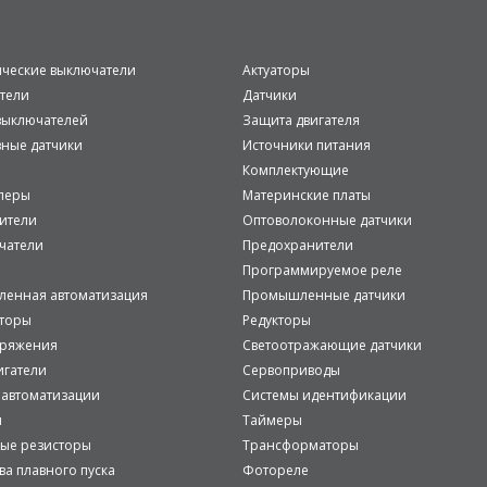
ические выключатели
Актуаторы
тели
Датчики
ыключателей
Защита двигателя
вные датчики
Источники питания
Комплектующие
леры
Материнские платы
ители
Оптоволоконные датчики
чатели
Предохранители
Программируемое реле
енная автоматизация
Промышленные датчики
аторы
Редукторы
пряжения
Светоотражающие датчики
игатели
Сервоприводы
 автоматизации
Системы идентификации
и
Таймеры
ые резисторы
Трансформаторы
ва плавного пуска
Фотореле