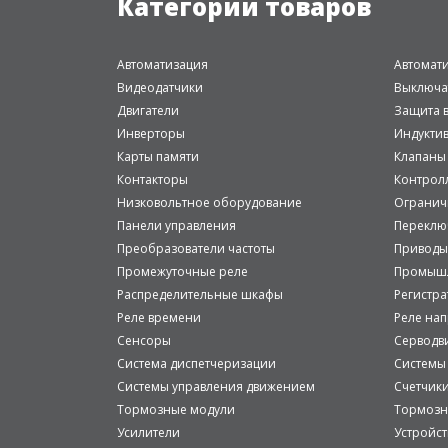
Категории товаров
Автоматизация
Автомат
Видеодатчики
Выключа
Двигатели
Защита в
Инверторы
Индукти
Карты памяти
Клапаны
Контакторы
Контрол
Низковольтное оборудование
Огранич
Панели управления
Переклю
Преобразователи частоты
Приводы
Промежуточные реле
Промышл
Распределительные шкафы
Регистр
Реле времени
Реле на
Сенсоры
Серводв
Система диспетчеризации
Системы
Системы управления движением
Счетчик
Тормозные модули
Тормозн
Усилители
Устройст