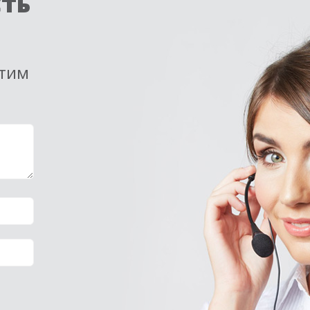
сть
етим