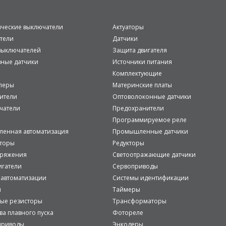
ические выключатели
Актуаторы
тели
Датчики
ыключателей
Защита двигателя
вные датчики
Источники питания
Комплектующие
леры
Материнские платы
ители
Оптоволоконные датчики
чатели
Предохранители
Программируемое реле
енная автоматизация
Промышленные датчики
аторы
Редукторы
пряжения
Светоотражающие датчики
игатели
Сервоприводы
 автоматизации
Системы идентификации
и
Таймеры
ые резисторы
Трансформаторы
ва плавного пуска
Фотореле
приводы
Энкодеры