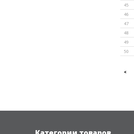
45
46
47
48
49
50
<
Категории товаров