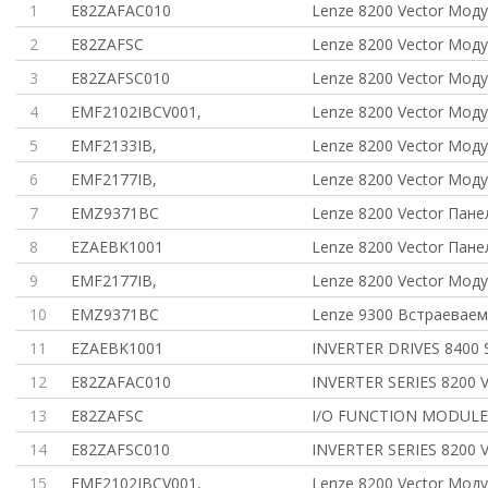
1
E82ZAFAC010
Lenze 8200 Vector Мод
2
E82ZAFSC
Lenze 8200 Vector Мод
3
E82ZAFSC010
Lenze 8200 Vector Мод
4
EMF2102IBCV001,
Lenze 8200 Vector Мод
5
EMF2133IB,
Lenze 8200 Vector Моду
6
EMF2177IB,
Lenze 8200 Vector Моду
7
EMZ9371BC
Lenze 8200 Vector Пане
8
EZAEBK1001
Lenze 8200 Vector Пане
9
EMF2177IB,
Lenze 8200 Vector Моду
10
EMZ9371BC
Lenze 9300 Встраевае
11
EZAEBK1001
INVERTER DRIVES 8400
12
E82ZAFAC010
INVERTER SERIES 8200 
13
E82ZAFSC
I/O FUNCTION MODULE
14
E82ZAFSC010
INVERTER SERIES 8200 
15
EMF2102IBCV001,
Lenze 8200 Vector Мод