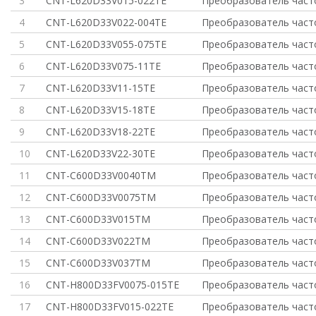
3
CNT-L620D33V015-022TE
Преобразователь час
4
CNT-L620D33V022-004TE
Преобразователь час
5
CNT-L620D33V055-075TE
Преобразователь час
6
CNT-L620D33V075-11TE
Преобразователь час
7
CNT-L620D33V11-15TE
Преобразователь час
8
CNT-L620D33V15-18TE
Преобразователь час
9
CNT-L620D33V18-22TE
Преобразователь час
10
CNT-L620D33V22-30TE
Преобразователь час
11
CNT-C600D33V0040TM
Преобразователь час
12
CNT-C600D33V0075TM
Преобразователь час
13
CNT-C600D33V015TM
Преобразователь час
14
CNT-C600D33V022TM
Преобразователь час
15
CNT-C600D33V037TM
Преобразователь час
16
CNT-H800D33FV0075-015TE
Преобразователь час
17
CNT-H800D33FV015-022TE
Преобразователь час