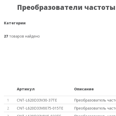
Преобразователи частоты 
Категории
27
товаров найдено
Артикул
Описание
1
CNT-L620D33V30-37TE
Преобразователь час
2
CNT-L620D33V0075-015TE
Преобразователь час