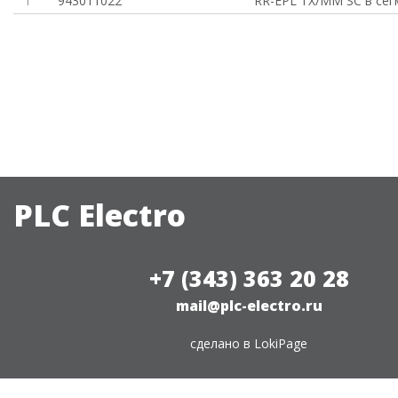
1
943011022
RR-EPL TX/MM SC в сег
PLC Electro
+7 (343) 363 20 28
mail@plc-electro.ru
сделано в
LokiPage