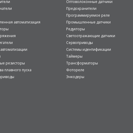
ители
Оптоволоконные датчики
чатели
Предохранители
Программируемое реле
енная автоматизация
Промышленные датчики
аторы
Редукторы
пряжения
Светоотражающие датчики
игатели
Сервоприводы
 автоматизации
Системы идентификации
и
Таймеры
ые резисторы
Трансформаторы
ва плавного пуска
Фотореле
приводы
Энкодеры