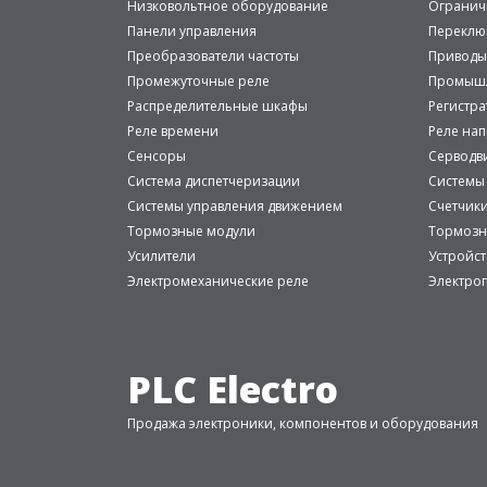
Низковольтное оборудование
Огранич
Панели управления
Переклю
Преобразователи частоты
Приводы
Промежуточные реле
Промышл
Распределительные шкафы
Регистр
Реле времени
Реле на
Сенсоры
Серводв
Система диспетчеризации
Системы
Системы управления движением
Счетчик
Тормозные модули
Тормозн
Усилители
Устройст
Электромеханические реле
Электро
PLC Electro
Продажа электроники, компонентов и оборудования