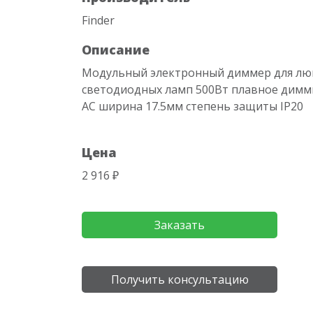
Finder
Описание
Модульный электронный диммер для лю
светодиодных ламп 500Вт плавное димм
АC ширина 17.5мм степень защиты IP20
Цена
2 916 ₽
Заказать
Получить консультацию