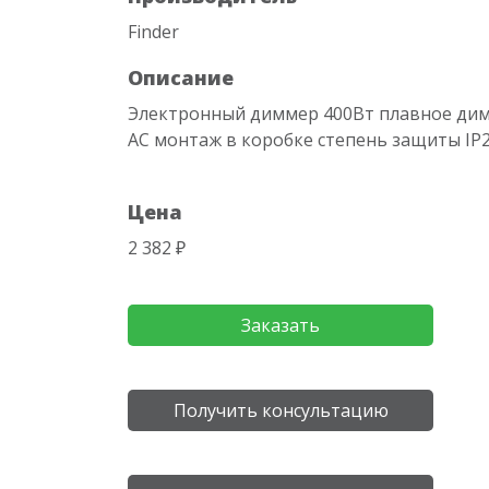
Finder
Описание
Электронный диммер 400Вт плавное ди
АC монтаж в коробке степень защиты IP2
Цена
2 382 ₽
Заказать
Получить консультацию