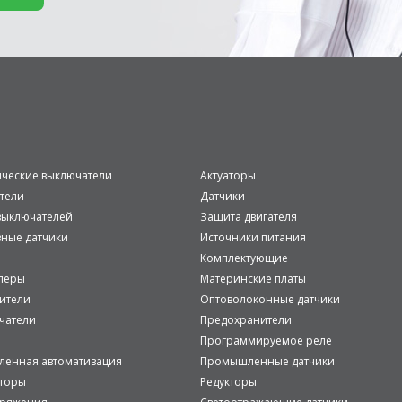
ические выключатели
Актуаторы
тели
Датчики
ыключателей
Защита двигателя
вные датчики
Источники питания
Комплектующие
леры
Материнские платы
ители
Оптоволоконные датчики
чатели
Предохранители
Программируемое реле
енная автоматизация
Промышленные датчики
аторы
Редукторы