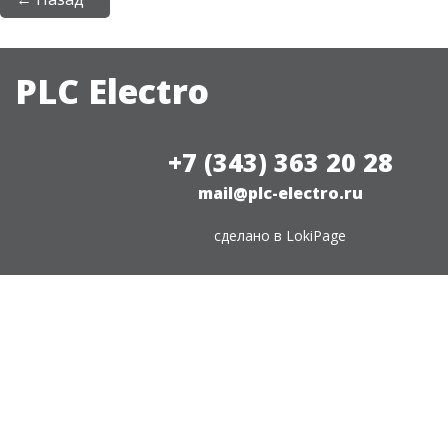
PLC Electro
+7 (343) 363 20 28
mail@plc-electro.ru
сделано в
LokiPage