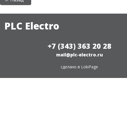
PLC Electro
+7 (343) 363 20 28
mail@plc-electro.ru
сделано в
LokiPage