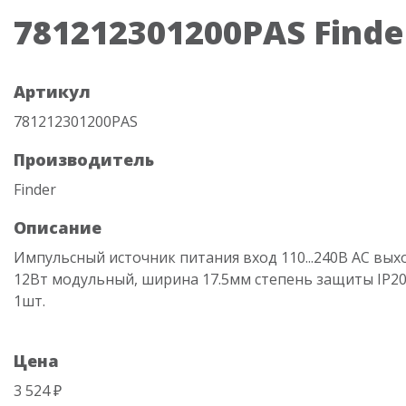
781212301200PAS Finde
Артикул
781212301200PAS
Производитель
Finder
Описание
Импульсный источник питания вход 110...240В AC вых
12Вт модульный, ширина 17.5мм степень защиты IP20
1шт.
Цена
3 524 ₽