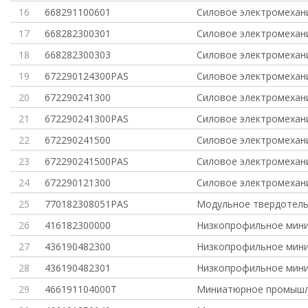
16
668291100601
Силовое электромехан
17
668282300301
Силовое электромехан
18
668282300303
Силовое электромехан
19
672290124300PAS
Силовое электромехан
20
672290241300
Силовое электромехан
21
672290241300PAS
Силовое электромехан
22
672290241500
Силовое электромехан
23
672290241500PAS
Силовое электромехан
24
672290121300
Силовое электромехан
25
770182308051PAS
Модульное твердотель
26
416182300000
Низкопрофильное мини
27
436190482300
Низкопрофильное мини
28
436190482301
Низкопрофильное мини
29
466191104000T
Миниатюрное промышл