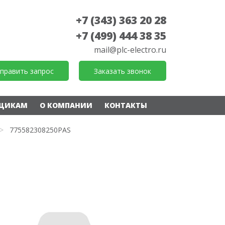
+7 (343) 363 20 28
+7 (499) 444 38 35
mail@plc-electro.ru
править запрос
Заказать звонок
ЩИКАМ
О КОМПАНИИ
КОНТАКТЫ
>
775582308250PAS