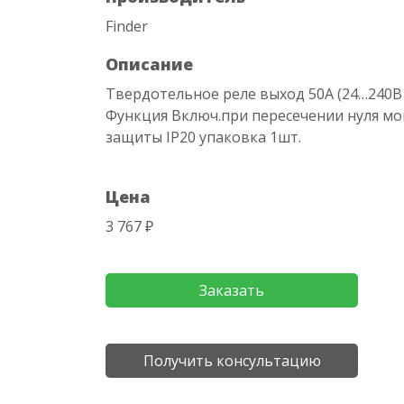
Finder
Описание
Твердотельное реле выход 50А (24…240В 
Функция Включ.при пересечении нуля мо
защиты IP20 упаковка 1шт.
Цена
3 767 ₽
Заказать
Получить консультацию