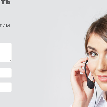
сть
етим