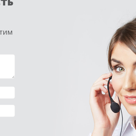
сть
етим