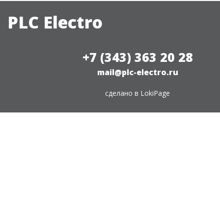
PLC Electro
+7 (343) 363 20 28
mail@plc-electro.ru
сделано в
LokiPage