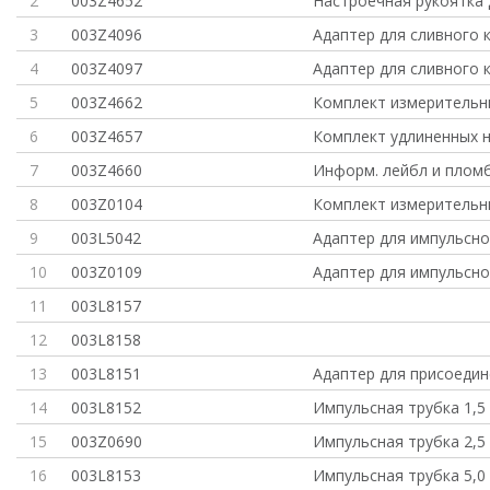
2
003Z4652
Настроечная рукоятка
3
003Z4096
Адаптер для сливного 
4
003Z4097
Адаптер для сливного 
5
003Z4662
Комплект измерительн
6
003Z4657
Комплект удлиненных н
7
003Z4660
Информ. лейбл и пломб
8
003Z0104
Комплект измерительн
9
003L5042
Адаптер для импульсно
10
003Z0109
Адаптер для импульсно
11
003L8157
12
003L8158
13
003L8151
Адаптер для присоедин
14
003L8152
Импульсная трубка 1,5
15
003Z0690
Импульсная трубка 2,5
16
003L8153
Импульсная трубка 5,0