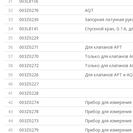
31
003L8156
32
003Z0276
AQT
33
003Z0230
Запорная латунная рук
34
003L8141
Спускной кран, G ? A, д
35
003Z0229
36
003Z0271
Для клапанов APT
37
003Z0270
Только для клапанов 
38
003Z0272
Только для клапанов A
39
003Z0226
Для клапанов APT и A
40
003Z0227
41
003Z0228
42
003Z0274
Прибор для измерения
43
003Z0278
Прибор для измерения
44
003Z0273
Прибор для измерения
45
003Z0279
Прибор для измерения