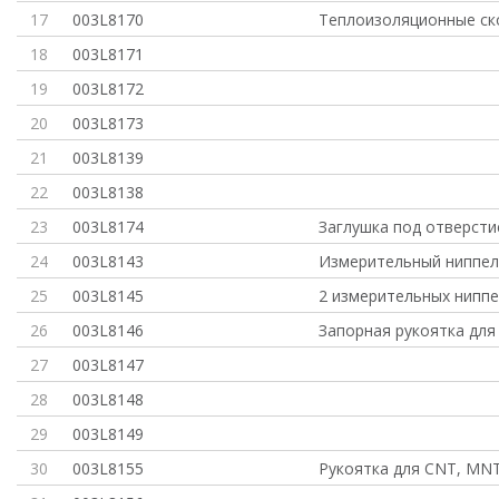
17
003L8170
Теплоизоляционные ск
18
003L8171
19
003L8172
20
003L8173
21
003L8139
22
003L8138
23
003L8174
Заглушка под отверсти
24
003L8143
Измерительный ниппель
25
003L8145
2 измерительных ниппе
26
003L8146
Запорная рукоятка для
27
003L8147
28
003L8148
29
003L8149
30
003L8155
Рукоятка для CNT, MN