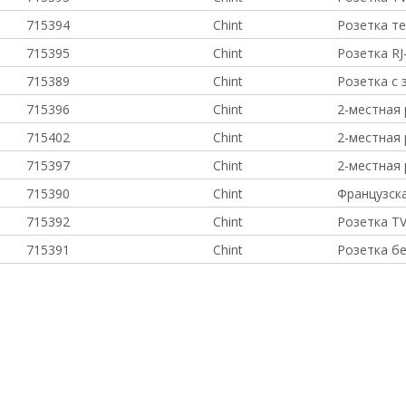
715394
Chint
Розетка т
715395
Chint
Розетка RJ
715389
Chint
Розетка с
715396
Chint
2-местная
715402
Chint
2-местная
715397
Chint
2-местная
715390
Chint
Французска
715392
Chint
Розетка ТV
715391
Chint
Розетка б