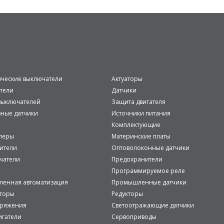
ические выключатели
Актуаторы
тели
Датчики
ыключателей
Защита двигателя
вные датчики
Источники питания
Комплектующие
леры
Материнские платы
ители
Оптоволоконные датчики
чатели
Предохранители
Программируемое реле
енная автоматизация
Промышленные датчики
аторы
Редукторы
пряжения
Светоотражающие датчики
игатели
Сервоприводы