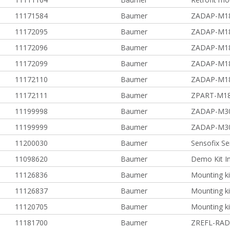
11171584
Baumer
ZADAP-M1
11172095
Baumer
ZADAP-M1
11172096
Baumer
ZADAP-M1
11172099
Baumer
ZADAP-M1
11172110
Baumer
ZADAP-M1
11172111
Baumer
ZPART-M1
11199998
Baumer
ZADAP-M3
11199999
Baumer
ZADAP-M3
11200030
Baumer
Sensofix Se
11098620
Baumer
Demo Kit In
11126836
Baumer
Mounting ki
11126837
Baumer
Mounting ki
11120705
Baumer
Mounting k
11181700
Baumer
ZREFL-RAD