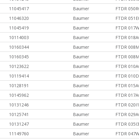
11045417
Baumer
FTDR 050R
11046320
Baumer
FTDR 051E
11045419
Baumer
FTDR 017
10114003
Baumer
FTDR 018A
10160344
Baumer
FTDR 008M
10160345
Baumer
FTDR 008M
10123622
Baumer
FTDR 010A
10119414
Baumer
FTDR 010D
10128191
Baumer
FTDR 015A
10145962
Baumer
FTDR 017A
10131246
Baumer
FTDR 020I
10125741
Baumer
FTDR 029A
10131247
Baumer
FTDR 035I
11149760
Baumer
FTDR 047