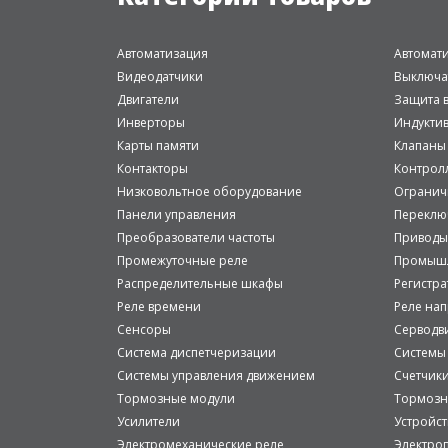
Автоматизация
Автомат
Видеодатчики
Выключа
Двигатели
Защита в
Инверторы
Индукти
Карты памяти
Клапаны
Контакторы
Контрол
Низковольтное оборудование
Огранич
Панели управления
Переклю
Преобразователи частоты
Приводы
Промежуточные реле
Промышл
Распределительные шкафы
Регистр
Реле времени
Реле на
Сенсоры
Серводв
Система диспетчеризации
Системы
Системы управления движением
Счетчик
Тормозные модули
Тормозн
Усилители
Устройст
Электромеханические реле
Электро