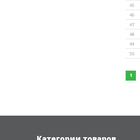
45
46
47
48
49
50
1
Категории товаров