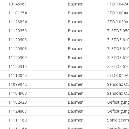
10145961
Baumer
FTDR 047A
11101254
Baumer
FTDR 084A
11126834
Baumer
FTDR 030A
11120359
Baumer
Z-FTDF 05
11120305
Baumer
Z-FTDF 61
11120308
Baumer
Z-FTDF 61
11120309
Baumer
Z-FTDF 61
11120310
Baumer
Z-FTDF 61
11113040
Baumer
FTDR 040A
11099942
Baumer
Sensofix O
11104963
Baumer
Sensofix O
11102423
Baumer
Befestigun
11124807
Baumer
Befestigung
11111163
Baumer
Sonic beam
11111164
Baumer
Retrofit mo