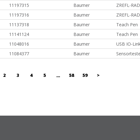
11197315
Baumer
ZREFL-RAD
11197316
Baumer
ZREFL-RAD
11137318
Baumer
Teach Pen
11141124
Baumer
Teach Pen
11048016
Baumer
USB IO-Lin
11084377
Baumer
Sensorteste
2
3
4
5
58
59
>
...