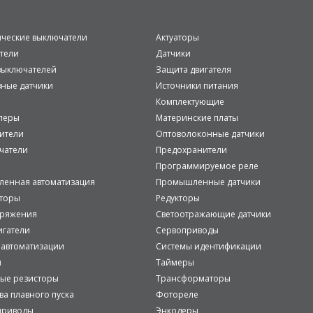
ические выключатели
Актуаторы
тели
Датчики
ыключателей
Защита двигателя
вные датчики
Источники питания
Комплектующие
леры
Материнские платы
ители
Оптоволоконные датчики
чатели
Предохранители
Программируемое реле
енная автоматизация
Промышленные датчики
аторы
Редукторы
пряжения
Светоотражающие датчики
игатели
Сервоприводы
 автоматизации
Системы идентификации
и
Таймеры
ые резисторы
Трансформаторы
ва плавного пуска
Фотореле
приводы
Энкодеры