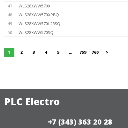
47
WLS28XWW570X
48
WLS28XWW570XPBQ
49
WLS28XWW570L25SQ
50
WLS28XWW570SQ
1
2
3
4
5
759
760
>
...
PLC Electro
+7 (343) 363 20 28