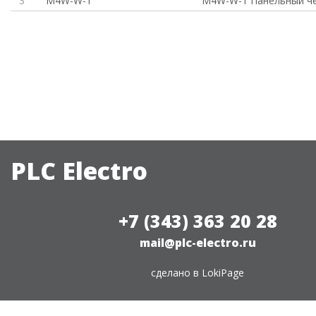
3
M4W-W-1
M4W-W-1 Панельный ч
PLC Electro
+7 (343) 363 20 28
mail@plc-electro.ru
сделано в
LokiPage