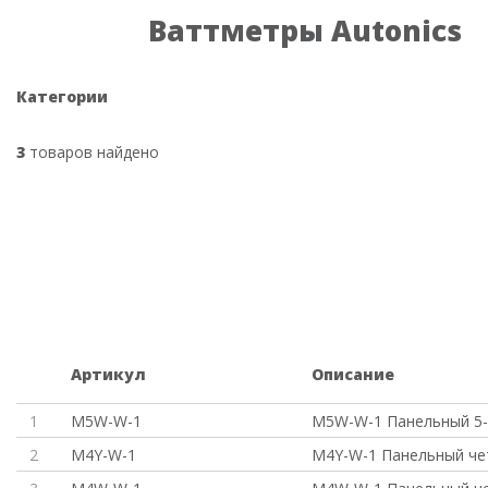
Ваттметры Autonics
Категории
3
товаров найдено
Артикул
Описание
1
M5W-W-1
M5W-W-1 Панельный 5
2
M4Y-W-1
M4Y-W-1 Панельный че