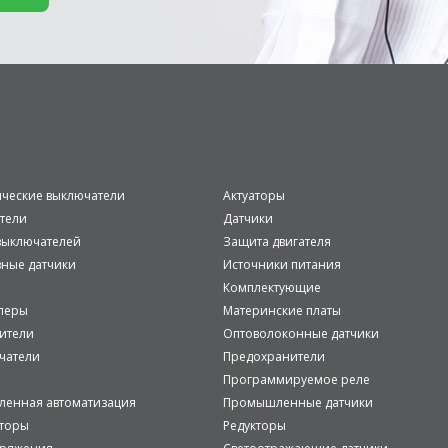
ические выключатели
Актуаторы
тели
Датчики
ыключателей
Защита двигателя
вные датчики
Источники питания
Комплектующие
леры
Материнские платы
ители
Оптоволоконные датчики
чатели
Предохранители
Программируемое реле
енная автоматизация
Промышленные датчики
аторы
Редукторы