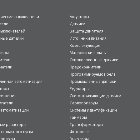
ические выключатели
Актуаторы
тели
Датчики
ыключателей
Защита двигателя
вные датчики
Источники питания
Комплектующие
леры
Материнские платы
ители
Оптоволоконные датчики
чатели
Предохранители
Программируемое реле
енная автоматизация
Промышленные датчики
аторы
Редукторы
пряжения
Светоотражающие датчики
игатели
Сервоприводы
 автоматизации
Системы идентификации
и
Таймеры
ые резисторы
Трансформаторы
ва плавного пуска
Фотореле
приводы
Энкодеры