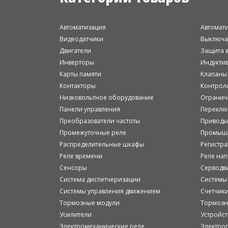
Автоматизация
Автомат
Видеодатчики
Выключа
Двигатели
Защита в
Инверторы
Индукти
Карты памяти
Клапаны
Контакторы
Контрол
Низковольтное оборудование
Огранич
Панели управления
Переклю
Преобразователи частоты
Приводы
Промежуточные реле
Промышл
Распределительные шкафы
Регистр
Реле времени
Реле на
Сенсоры
Серводв
Система диспетчеризации
Системы
Системы управления движением
Счетчик
Тормозные модули
Тормозн
Усилители
Устройст
Электромеханические реле
Электро