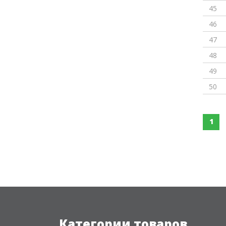
45
46
47
48
49
50
1
Категории товаров