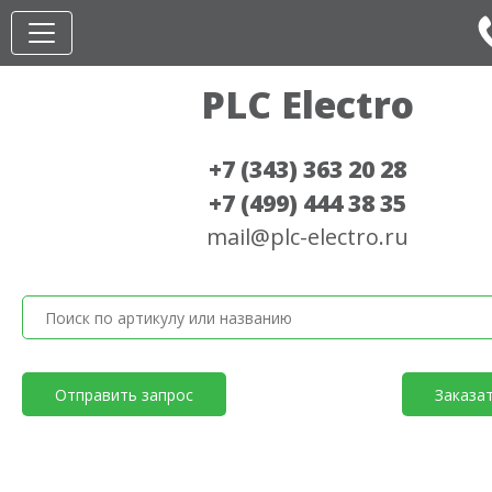
PLC Electro
+7 (343) 363 20 28
+7 (499) 444 38 35
mail@plc-electro.ru
Отправить запрос
Заказа