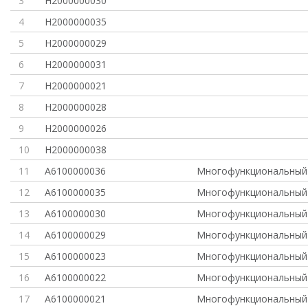
3
H2000000030
4
H2000000035
5
H2000000029
6
H2000000031
7
H2000000021
8
H2000000028
9
H2000000026
10
H2000000038
11
A6100000036
Многофункциональный 
12
A6100000035
Многофункциональный 
13
A6100000030
Многофункциональный 
14
A6100000029
Многофункциональный 
15
A6100000023
Многофункциональный 
16
A6100000022
Многофункциональный 
17
A6100000021
Многофункциональный 