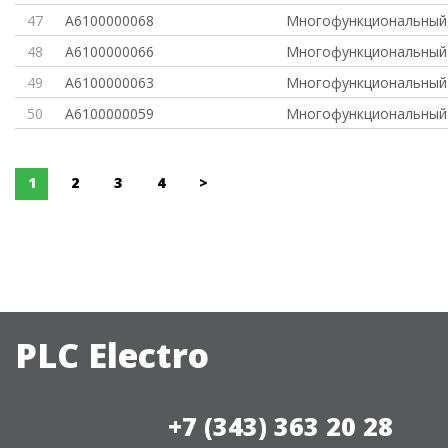
47
A6100000068
Многофункциональный 
48
A6100000066
Многофункциональный 
49
A6100000063
Многофункциональный 
50
A6100000059
Многофункциональный 
1
2
3
4
>
PLC Electro
+7 (343) 363 20 28