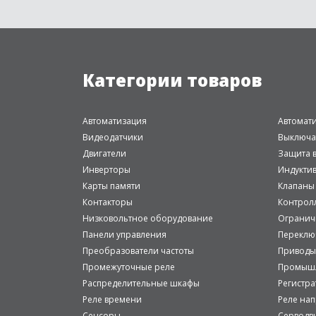
Категории товаров
Автоматизация
Автомат
Видеодатчики
Выключа
Двигатели
Защита в
Инверторы
Индукти
Карты памяти
Клапаны
Контакторы
Контрол
Низковольтное оборудование
Огранич
Панели управления
Переклю
Преобразователи частоты
Приводы
Промежуточные реле
Промышл
Распределительные шкафы
Регистр
Реле времени
Реле на
Сенсоры
Серводв