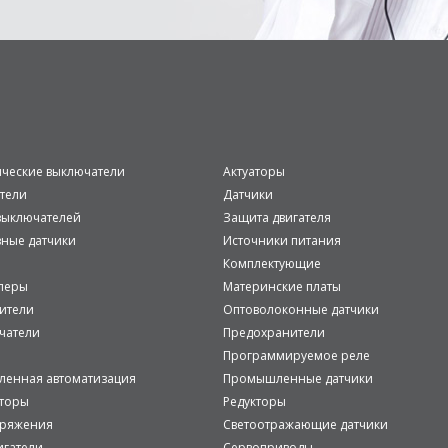
ические выключатели
Актуаторы
тели
Датчики
ыключателей
Защита двигателя
вные датчики
Источники питания
Комплектующие
леры
Материнские платы
ители
Оптоволоконные датчики
чатели
Предохранители
Программируемое реле
енная автоматизация
Промышленные датчики
аторы
Редукторы
пряжения
Светоотражающие датчики
игатели
Сервоприводы