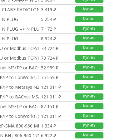
Купить
 CLABE RADIOLONX LMR-
3 419 ₽
Купить
0 N PLUG
5 254 ₽
Купить
 N PLUG --> N PLUG E
7 172 ₽
Купить
0 N PLUG
8 924 ₽
Купить
U or Modbus TCP/IP to
73 724 ₽
Купить
U or Modbus TCP/IP to
73 724 ₽
Купить
net MS/TP or BACnet/
52 959 ₽
Купить
/IP to LonWorks, 250
75 559 ₽
Купить
/IP to Metasys N2, 5
121 011 ₽
Купить
P/IP to BACnet MS/TP
121 011 ₽
Купить
net MS/TP or BACnet/
87 151 ₽
Купить
/IP to LonWorks, 500
121 011 ₽
Купить
 RP-SMA 890-960 MHz,
1 334 ₽
Купить
 N BH J 806-960 1710
6 922 ₽