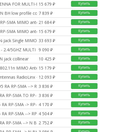
Купить
ENNA FOR MULTI-BAND 3/
15 679 ₽
Купить
N BH low profile co
7 839 ₽
Купить
i RP-SMA MIMO antenna
21 684 ₽
Купить
i RP-SMA MIMO antenna
15 679 ₽
Купить
N-Jack Single MIMO a
33 693 ₽
Купить
 - 2.4/5GHZ MULTI BAN
9 090 ₽
Купить
N jack collinear
10 425 ₽
Купить
- 802.11n MIMO Anten
15 179 ₽
Купить
ntennas RadioLinx -
12 093 ₽
Купить
5 RA RP-SMA --> RP-S
3 836 ₽
Купить
 RA RP-SMA TO RP-SMA
3 836 ₽
Купить
5 RA RP-SMA -> RP-SMA
4 170 ₽
Купить
5 RA RP-SMA --> RP-SM
4 504 ₽
Купить
RA RP-SMA --> N BH
2 752 ₽
Купить
 RA RP-SMA--> N BH
3 086 ₽