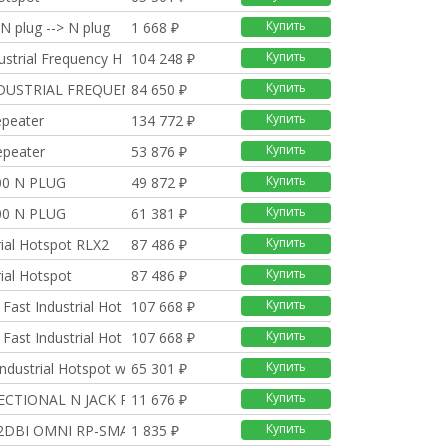
Купить
N plug --> N plug
1 668 ₽
Купить
ustrial Frequency H
104 248 ₽
Купить
NDUSTRIAL FREQUENCY H
84 650 ₽
Купить
epeater
134 772 ₽
Купить
epeater
53 876 ₽
Купить
00 N PLUG
49 872 ₽
Купить
00 N PLUG
61 381 ₽
Купить
rial Hotspot RLX2
87 486 ₽
Купить
rial Hotspot
87 486 ₽
Купить
Fast Industrial Hot
107 668 ₽
Купить
Fast Industrial Hot
107 668 ₽
Купить
ndustrial Hotspot w
65 301 ₽
Купить
RECTIONAL N JACK PARA
11 676 ₽
Купить
DBI OMNI RP-SMA ARTIC
1 835 ₽