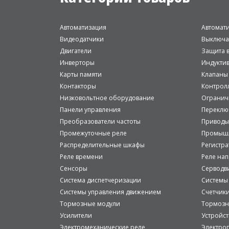
Автоматизация
Автомат
Видеодатчики
Выключа
Двигатели
Защита в
Инверторы
Индукти
Карты памяти
Клапаны
Контакторы
Контрол
Низковольтное оборудование
Огранич
Панели управления
Переклю
Преобразователи частоты
Приводы
Промежуточные реле
Промышл
Распределительные шкафы
Регистр
Реле времени
Реле на
Сенсоры
Серводв
Система диспетчеризации
Системы
Системы управления движением
Счетчик
Тормозные модули
Тормозн
Усилители
Устройст
Электромеханические реле
Электро