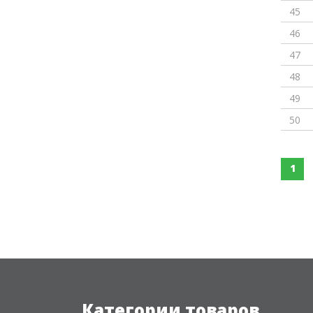
45
46
47
48
49
50
1
Категории товаров