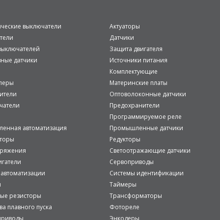
ические выключатели
Актуаторы
тели
Датчики
ыключателей
Защита двигателя
вные датчики
Источники питания
Комплектующие
леры
Материнские платы
ители
Оптоволоконные датчики
чатели
Предохранители
Программируемое реле
енная автоматизация
Промышленные датчики
аторы
Редукторы
пряжения
Светоотражающие датчики
игатели
Сервоприводы
 автоматизации
Системы идентификации
и
Таймеры
ые резисторы
Трансформаторы
ва плавного пуска
Фотореле
приводы
Энкодеры