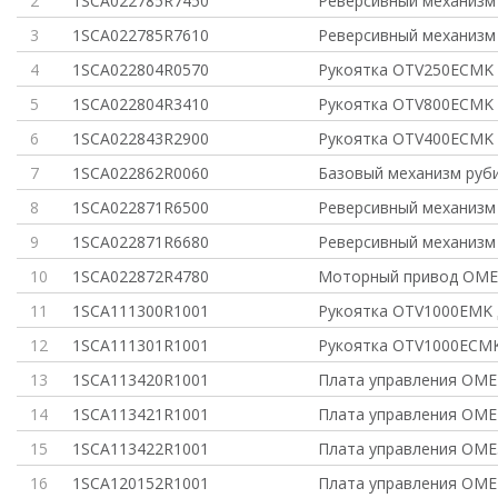
2
1SCA022785R7450
Реверсивный механизм
3
1SCA022785R7610
Реверсивный механизм
4
1SCA022804R0570
Рукоятка OTV250ECMK 
5
1SCA022804R3410
Рукоятка OTV800ECMK 
6
1SCA022843R2900
Рукоятка OTV400ECMK 
7
1SCA022862R0060
Базовый механизм руб
8
1SCA022871R6500
Реверсивный механизм
9
1SCA022871R6680
Реверсивный механизм
10
1SCA022872R4780
Моторный привод OME
11
1SCA111300R1001
Рукоятка OTV1000EMK 
12
1SCA111301R1001
Рукоятка OTV1000ECMK
13
1SCA113420R1001
Плата управления OME
14
1SCA113421R1001
Плата управления OME
15
1SCA113422R1001
Плата управления OME
16
1SCA120152R1001
Плата управления OME