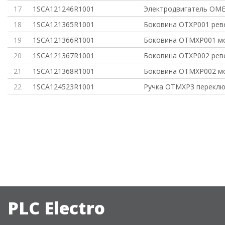
17
1SCA121246R1001
Электродвигатель OM
18
1SCA121365R1001
Боковина OTXP001 рев
19
1SCA121366R1001
Боковина OTMXP001 м
20
1SCA121367R1001
Боковина OTXP002 рев
21
1SCA121368R1001
Боковина OTMXP002 м
22
1SCA124523R1001
Ручка OTMXP3 переклю
PLC Electro