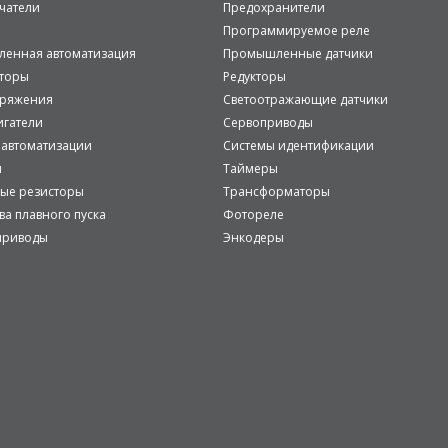
чатели
Предохранители
Программируемое реле
енная автоматизация
Промышленные датчики
аторы
Редукторы
пряжения
Светоотражающие датчики
игатели
Сервоприводы
 автоматизации
Системы идентификации
и
Таймеры
ые резисторы
Трансформаторы
ва плавного пуска
Фотореле
приводы
Энкодеры