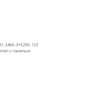
01-246A-3+E200, 132
 плат,с панелью