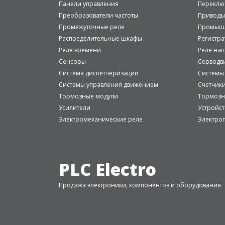
Панели управления
Переклю
Преобразователи частоты
Приводы
Промежуточные реле
Промышл
Распределительные шкафы
Регистр
Реле времени
Реле на
Сенсоры
Серводв
Система диспетчеризации
Системы
Системы управления движением
Счетчик
Тормозные модули
Тормозн
Усилители
Устройст
Электромеханические реле
Электро
PLC Electro
Продажа электроники, компонентов и оборудования