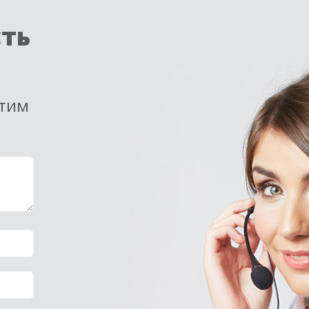
сть
етим