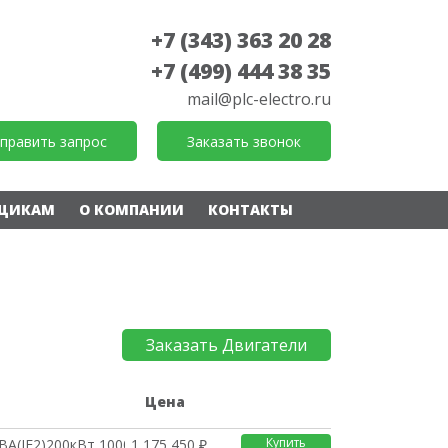
+7 (343) 363 20 28
+7 (499) 444 38 35
mail@plc-electro.ru
править запрос
Заказать звонок
ЩИКАМ
О КОМПАНИИ
КОНТАКТЫ
Заказать Двигатели
е
Цена
Купить
BA(IE2)200кВт,1000о/
1 175 450 ₽