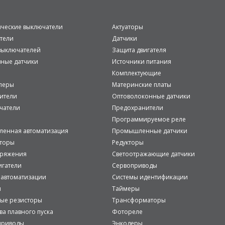
ические выключатели
Актуаторы
тели
Датчики
ыключателей
Защита двигателя
вные датчики
Источники питания
Комплектующие
леры
Материнские платы
ители
Оптоволоконные датчики
чатели
Предохранители
Программируемое реле
енная автоматизация
Промышленные датчики
аторы
Редукторы
пряжения
Светоотражающие датчики
игатели
Сервоприводы
 автоматизации
Системы идентификации
и
Таймеры
ые резисторы
Трансформаторы
ва плавного пуска
Фотореле
приводы
Энкодеры