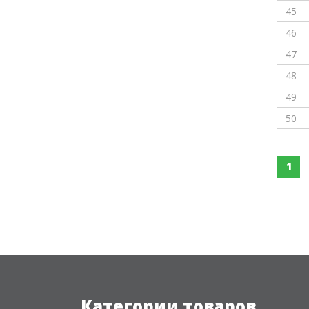
45
46
47
48
49
50
1
Категории товаров