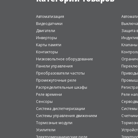
Автоматизация
Автомат
Видеодатчики
Выключа
Двигатели
Защита в
Инверторы
Индукти
Карты памяти
Клапаны
Контакторы
Контрол
Низковольтное оборудование
Огранич
Панели управления
Переклю
Преобразователи частоты
Приводы
Промежуточные реле
Промышл
Распределительные шкафы
Регистр
Реле времени
Реле на
Сенсоры
Серводв
Система диспетчеризации
Системы
Системы управления движением
Счетчик
Тормозные модули
Тормозн
Усилители
Устройст
Электромеханические реле
Электро