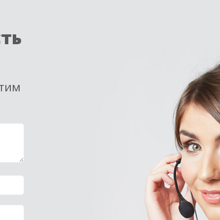
сть
етим