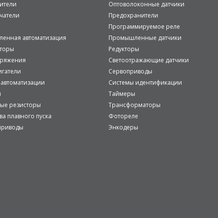
ители
Оптоволоконные датчики
чатели
Предохранители
Программируемое реле
енная автоматизация
Промышленные датчики
аторы
Редукторы
пряжения
Светоотражающие датчики
игатели
Сервоприводы
 автоматизации
Системы идентификации
и
Таймеры
ые резисторы
Трансформаторы
ва плавного пуска
Фотореле
приводы
Энкодеры