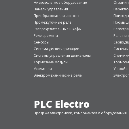
Низковольтное оборудование
Огранич
Панели управления
Переклю
Преобразователи частоты
Приводы
Промежуточные реле
Промышл
Распределительные шкафы
Регистр
Реле времени
Реле на
Сенсоры
Серводв
Система диспетчеризации
Системы
Системы управления движением
Счетчик
Тормозные модули
Тормозн
Усилители
Устройст
Электромеханические реле
Электро
PLC Electro
Продажа электроники, компонентов и оборудования