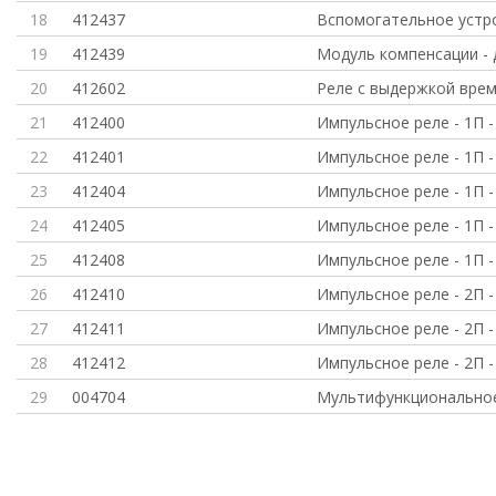
18
412437
Вспомогательное устр
19
412439
Модуль компенсации - 
20
412602
Реле с выдержкой врем
21
412400
Импульсное реле - 1П - 
22
412401
Импульсное реле - 1П - 
23
412404
Импульсное реле - 1П - 
24
412405
Импульсное реле - 1П - 
25
412408
Импульсное реле - 1П - 
26
412410
Импульсное реле - 2П - 
27
412411
Импульсное реле - 2П - 
28
412412
Импульсное реле - 2П - 
29
004704
Мультифункциональное