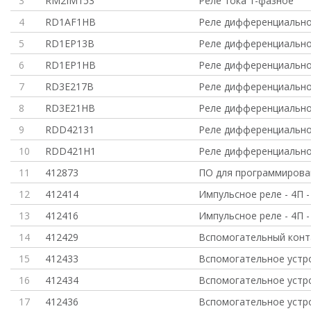
3
RM2IM153
Реле тока 1-фазное
4
RD1AF1HB
Реле дифференциально
5
RD1EP13B
Реле дифференциально
6
RD1EP1HB
Реле дифференциально
7
RD3E217B
Реле дифференциально
8
RD3E21HB
Реле дифференциально
9
RDD42131
Реле дифференциально
10
RDD421H1
Реле дифференциально
11
412873
ПО для программирован
12
412414
Импульсное реле - 4П - 
13
412416
Импульсное реле - 4П - 
14
412429
Вспомогательный конта
15
412433
Вспомогательное устр
16
412434
Вспомогательное устр
17
412436
Вспомогательное устр