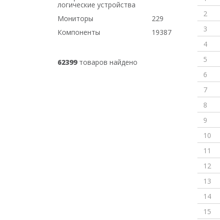
логические устройства
2
Мониторы
229
3
Компоненты
19387
4
5
62399
товаров найдено
6
7
8
9
10
11
12
13
14
15