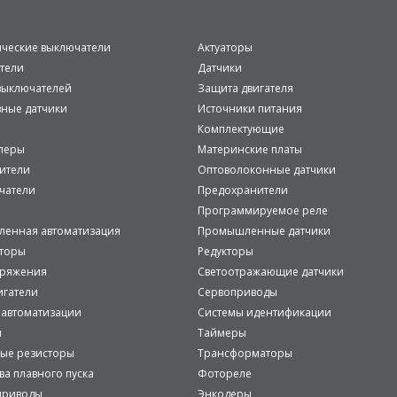
ические выключатели
Актуаторы
тели
Датчики
ыключателей
Защита двигателя
вные датчики
Источники питания
Комплектующие
леры
Материнские платы
ители
Оптоволоконные датчики
чатели
Предохранители
Программируемое реле
енная автоматизация
Промышленные датчики
аторы
Редукторы
пряжения
Светоотражающие датчики
игатели
Сервоприводы
 автоматизации
Системы идентификации
и
Таймеры
ые резисторы
Трансформаторы
ва плавного пуска
Фотореле
приводы
Энкодеры