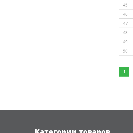
45
46
47
48
49
50
1
Категории товаров