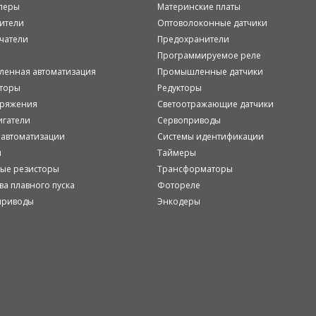
леры
Материнские платы
ители
Оптоволоконные датчики
чатели
Предохранители
Программируемое реле
енная автоматизация
Промышленные датчики
аторы
Редукторы
пряжения
Светоотражающие датчики
игатели
Сервоприводы
 автоматизации
Системы идентификации
и
Таймеры
ые резисторы
Трансформаторы
ва плавного пуска
Фотореле
приводы
Энкодеры