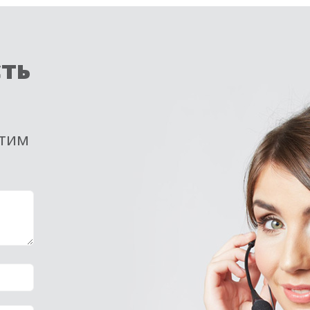
сть
етим