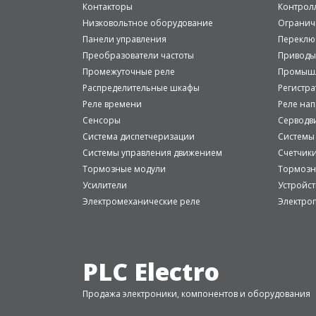
Контакторы
Контрол
Низковольтное оборудование
Огранич
Панели управления
Переклю
Преобразователи частоты
Приводы
Промежуточные реле
Промышл
Распределительные шкафы
Регистр
Реле времени
Реле на
Сенсоры
Серводв
Система диспетчеризации
Системы
Системы управления движением
Счетчик
Тормозные модули
Тормозн
Усилители
Устройст
Электромеханические реле
Электро
PLC Electro
Продажа электроники, компонентов и оборудования